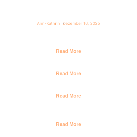
Arbeitswelten und Menschen
stärkt
Ann-Kathrin
Dezember 16, 2025
Es gibt Menschen, die wirken, ohne dabei groß im
Vordergrund zu stehen. Sie strahlen still
Read More
Nächstenliebe in Aktion – Anja Jäckisch
mit ihren Projekten und Ideen
Read More
Lebensfreude als Haltung,
Verantwortung als Praxis
Read More
Egal, was in deinem Leben bisher
passiert ist – du kannst JETZT eine neue
Wahl treffen
Read More