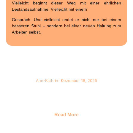
Vielleicht beginnt dieser Weg mit einer ehrlichen
Bestandsaufnahme. Vielleicht mit einem
Gespräch. Und vielleicht endet er nicht nur bei einem
besseren Stuhl – sondern bei einer neuen Haltung zum
Arbeiten selbst.
Mehr als Ernährung: Wie innere
Klarheit Gesundheit verändert
Ann-Kathrin
Dezember 18, 2025
Romy Vetter im Gespräch über Körper, Geist und
Selbstverantwortung Romy Vetter ist
Ernährungsberaterin, Mentorin und
Read More
Mehr als Medizin: Wie Ulrike Klinke