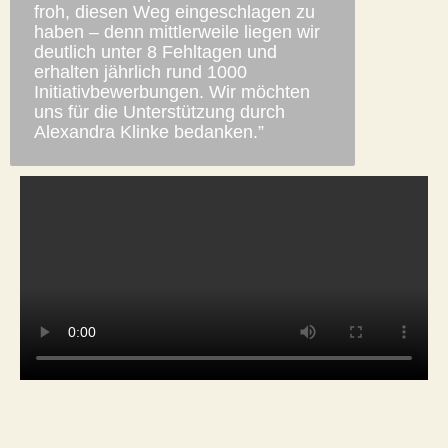
froh, diesen Weg eingeschlagen zu
haben – denn mittlerweile liegen wir
deutlich unter 8 Fehltagen und
erhalten jährlich rund 1000
Initiativbewerbungen. Wir möchten
uns für die Unterstützung durch
Alexandra Klinke bedanken.”