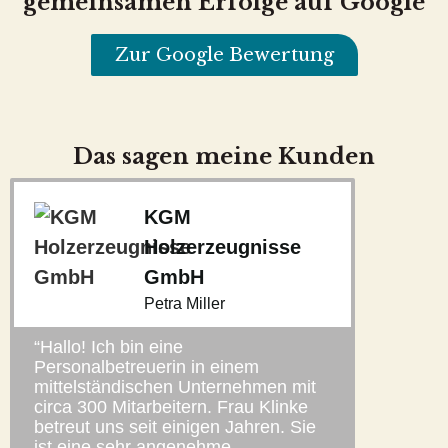
gemeinsamen Erfolge auf Google
Zur Google Bewertung
Das sagen meine Kunden
KGM
Holzerzeugnisse
GmbH
Petra Miller
“Hallo! Ich bin eine
Personalbetreuerin in einem
mittelständischen Unternehmen mit
circa 300 Mitarbeitern. Frau Klinke
betreut uns seit einigen Jahren. Sie
ist eine sehr angenehme