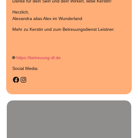
Danke für dein Sein und dein Wirken, liebe Kerstin!
Herzlich,
Alexandra alias Alex im Wunderland
Mehr zu Kerstin und zum Betreuungsdienst Leistner:
🌐
https://betreuung-dl.de
Social Media: